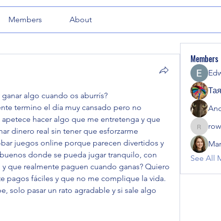
Members
About
Members
Ed
Тая
 ganar algo cuando os aburrís?
nte termino el día muy cansado pero no 
And
 apetece hacer algo que me entretenga y que 
row
rowyngr
r dinero real sin tener que esforzarme 
ar juegos online porque parecen divertidos y 
Mar
 buenos donde se pueda jugar tranquilo, con 
See All 
 y que realmente paguen cuando ganas? Quiero 
te pagos fáciles y que no me complique la vida. 
 solo pasar un rato agradable y si sale algo 