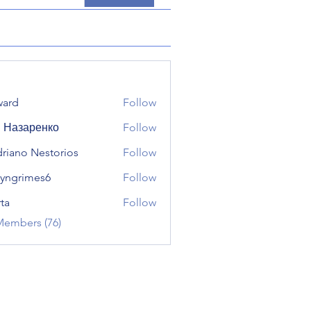
ward
Follow
 Назаренко
Follow
riano Nestorios
Follow
yngrimes6
Follow
imes6
ta
Follow
Members (76)