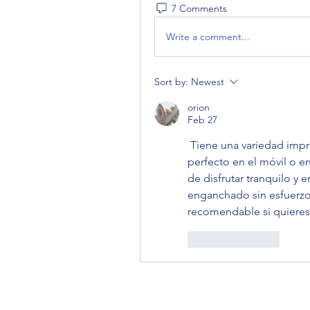
7 Comments
Write a comment...
Sort by:
Newest
orion
Feb 27
 Tiene una variedad impresionante, todo carga rapidísimo y se ve 
perfecto en el móvil o en
de disfrutar tranquilo y 
enganchado sin esfuerzo
recomendable si quieres 
Like
Reply