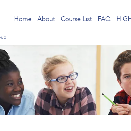
Home
About
Course List
FAQ
HIGH
oup